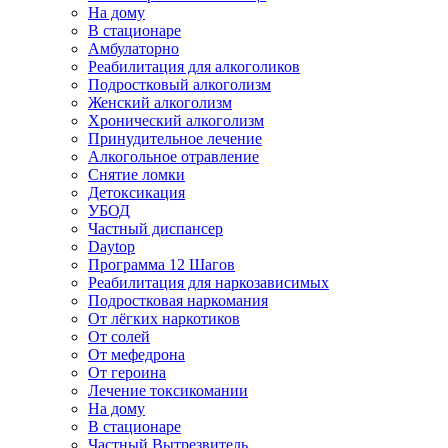
На дому
В стационаре
Амбулаторно
Реабилитация для алкоголиков
Подростковый алкоголизм
Женский алкоголизм
Хронический алкоголизм
Принудительное лечение
Алкогольное отравление
Снятие ломки
Детоксикация
УБОД
Частный диспансер
Daytop
Программа 12 Шагов
Реабилитация для наркозависимых
Подростковая наркомания
От лёгких наркотиков
От солей
От мефедрона
От героина
Лечение токсикомании
На дому
В стационаре
Частный Вытрезвитель