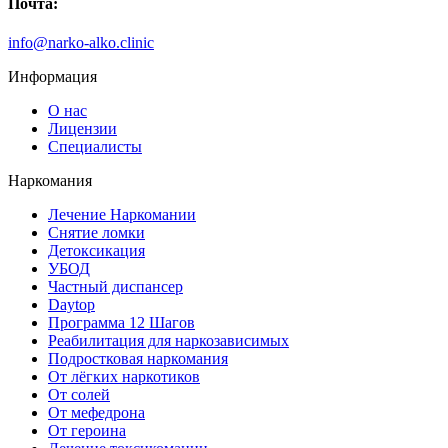
Почта:
info@narko-alko.clinic
Информация
О нас
Лицензии
Специалисты
Наркомания
Лечение Наркомании
Снятие ломки
Детоксикация
УБОД
Частный диспансер
Daytop
Программа 12 Шагов
Реабилитация для наркозависимых
Подростковая наркомания
От лёгких наркотиков
От солей
От мефедрона
От героина