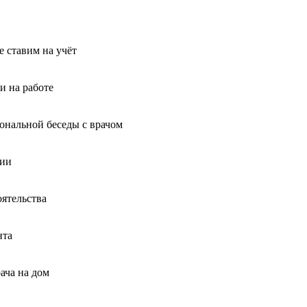
 ставим на учёт
и на работе
иональной беседы с врачом
ции
оятельства
нта
ача на дом