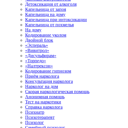
Детоксикация от алкоголя
Капельница от запоя
Капельница на дому
Капельница при интоксикации
Капельница от похмелья
На дому
Кодирование уколом
Двойной блок
«Эспераль»
«Вивитрол»
«Дисульфирам»
«Торпедо»
«Налтрексон»
Кодирование гипнозом
Приём нарколога
Консультация нарколога
Нарколог на дом
Скорая наркологическая помощь
Анонимная помощь
Тест на наркотики
Справка нарколога
Психиатр
Психотерапевт
Психолог
Семейный психолог