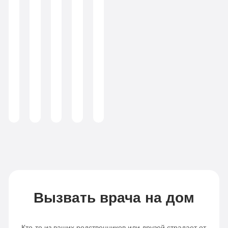
Врач
Егоров
психиатр-
Врач
Психолог,
Психолог,
Евгений
нарколог
психиатр-
программный
психотерапевт,
Игоревич
нарколог
директор
аддиктолог
Консультант
по
химической
зависимости
(консультант-
аддиктолог)
Вызвать врача на дом
Кто-то из ваших родственников или друзей страдает от