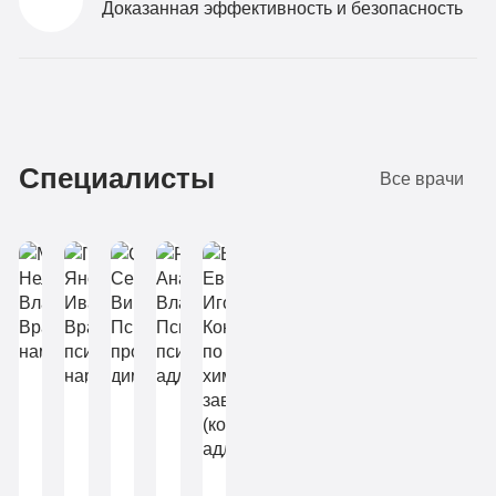
Доказанная эффективность и безопасность
Специалисты
Все врачи
Мухина
Пеца
Скопин
Ракитянская
Нелли
Янош
Сергей
Анастасия
Владимировна
Иванович
Викторович
Владиславовна