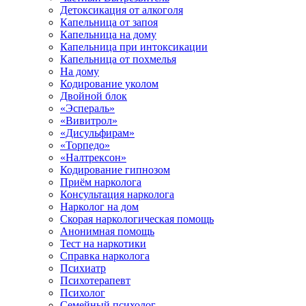
Детоксикация от алкоголя
Капельница от запоя
Капельница на дому
Капельница при интоксикации
Капельница от похмелья
На дому
Кодирование уколом
Двойной блок
«Эспераль»
«Вивитрол»
«Дисульфирам»
«Торпедо»
«Налтрексон»
Кодирование гипнозом
Приём нарколога
Консультация нарколога
Нарколог на дом
Скорая наркологическая помощь
Анонимная помощь
Тест на наркотики
Справка нарколога
Психиатр
Психотерапевт
Психолог
Семейный психолог