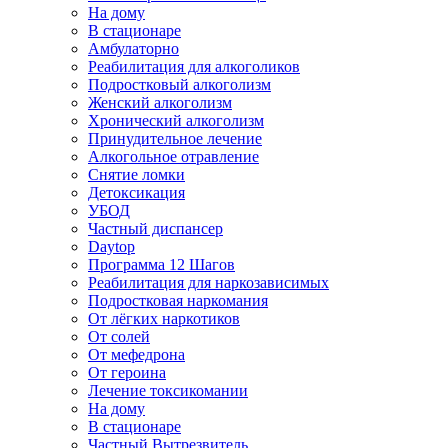
На дому
В стационаре
Амбулаторно
Реабилитация для алкоголиков
Подростковый алкоголизм
Женский алкоголизм
Хронический алкоголизм
Принудительное лечение
Алкогольное отравление
Снятие ломки
Детоксикация
УБОД
Частный диспансер
Daytop
Программа 12 Шагов
Реабилитация для наркозависимых
Подростковая наркомания
От лёгких наркотиков
От солей
От мефедрона
От героина
Лечение токсикомании
На дому
В стационаре
Частный Вытрезвитель