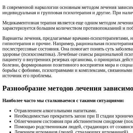
В современной наркологии основным методом лечения зависимос
индивидуальная и групповая психотерапия и другие. При налич
Медикаментозная терапия является еще одним методом лечения,
характеризуется большим количеством противопоказаний и поб
Варианты лечения, предлагаемые врачами-психотерапевтами, н
гипнотерапия и прочие. Например, рациональная психотерапия 
послестрессовые состояния. Она помогает понять суть заболев
здоровье (психосоматика). Лечебные сеансы рациональной пси
пациенту о внутренних резервах организма, о принципах дейс
болезни, формировании позитивного восприятия мира и социал
борьбы с фобиями, психотравмами и комплексами, связанными с
источник его проблемы.
Разнообразие методов лечения зависим
Наиболее часто мы сталкиваемся с такими ситуациями:
Отравлением алкогольными напитками.
Необходимостью прекратить запои при II стадии хрониче
Облегчением состояния при абстинентном синдроме (пох
Помощью родственникам людей, страдающих от созависи
Лечением игроманов (людей, страдающих игроманией).