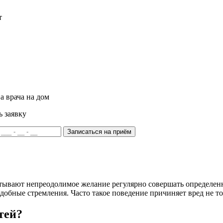
т
а врача на дом
ь заявку
Записаться на приём
ывают непреодолимое желание регулярно совершать определенны
подобные стремления. Часто такое поведение причиняет вред не т
тей?