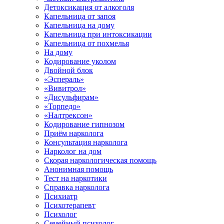
Детоксикация от алкоголя
Капельница от запоя
Капельница на дому
Капельница при интоксикации
Капельница от похмелья
На дому
Кодирование уколом
Двойной блок
«Эспераль»
«Вивитрол»
«Дисульфирам»
«Торпедо»
«Налтрексон»
Кодирование гипнозом
Приём нарколога
Консультация нарколога
Нарколог на дом
Скорая наркологическая помощь
Анонимная помощь
Тест на наркотики
Справка нарколога
Психиатр
Психотерапевт
Психолог
Семейный психолог