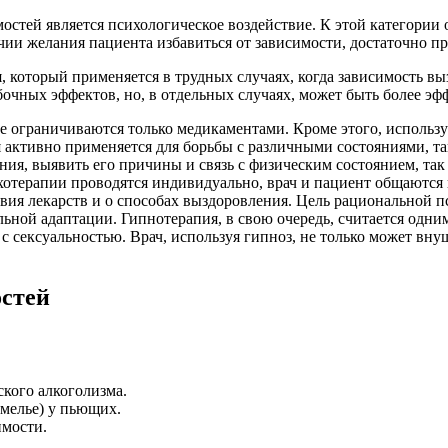
тей является психологическое воздействие. К этой категории о
ии желания пациента избавиться от зависимости, достаточно пр
 который применяется в трудных случаях, когда зависимость вы
очных эффектов, но, в отдельных случаях, может быть более эф
е ограничиваются только медикаментами. Кроме этого, использу
активно применяется для борьбы с различными состояниями, так
ания, выявить его причины и связь с физическим состоянием, та
хотерапии проводятся индивидуально, врач и пациент общаются 
твия лекарств и о способах выздоровления. Цель рациональной 
ьной адаптации. Гипнотерапия, в свою очередь, считается одн
 сексуальностью. Врач, используя гипноз, не только может вну
остей
ского алкоголизма.
мелье) у пьющих.
мости.