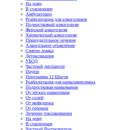
На дому
В стационаре
Амбулаторно
Реабилитация для алкоголиков
Подростковый алкоголизм
Женский алкоголизм
Хронический алкоголизм
Принудительное лечение
Алкогольное отравление
Снятие ломки
Детоксикация
УБОД
Частный диспансер
Daytop
Программа 12 Шагов
Реабилитация для наркозависимых
Подростковая наркомания
От лёгких наркотиков
От солей
От мефедрона
От героина
Лечение токсикомании
На дому
В стационаре
Частный Вытрезвитель