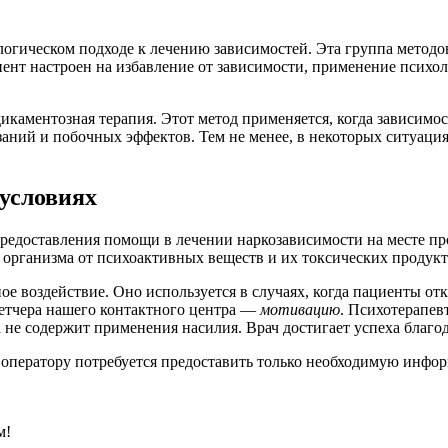
огическом подходе к лечению зависимостей. Эта группа методов
иент настроен на избавление от зависимости, применение психо
каментозная терапия. Этот метод применяется, когда зависимос
заний и побочных эффектов. Тем не менее, в некоторых ситуаци
условиях
предоставления помощи в лечении наркозависимости на месте п
организма от психоактивных веществ и их токсических продукт
 воздействие. Оно используется в случаях, когда пациенты отк
петчера нашего контактного центра —
мотивацию
. Психотерапев
 не содержит применения насилия. Врач достигает успеха благо
го оператору потребуется предоставить только необходимую инф
м!