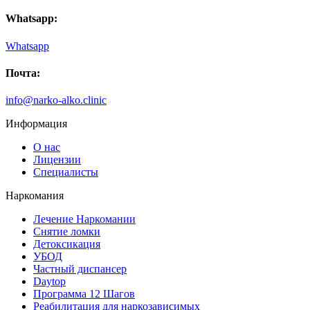
не оставляете в беде. Идёте на встречу. С пониманием и
Whatsapp:
поддержкой относитесь к своим пациентам. Сестра не
пьет, на работе наладились отношения.
Whatsapp
Почта:
info@narko-alko.clinic
Информация
О нас
Лицензии
Специалисты
Наркомания
Лечение Наркомании
Снятие ломки
Детоксикация
УБОД
Частный диспансер
Daytop
Программа 12 Шагов
Реабилитация для наркозависимых