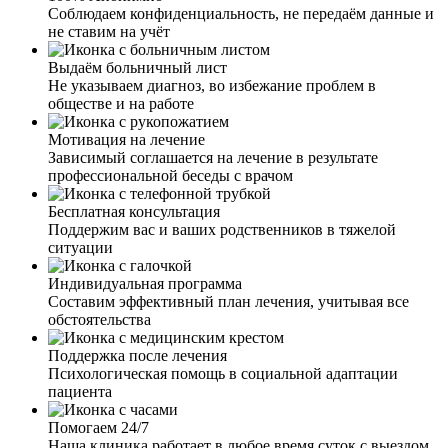
задав вопросы и осмотрев мою мать, провел процедуру
Соблюдаем конфиденциальность, не передаём данные и
кодирования. Мне очень понравилось, как всё прошло.
не ставим на учёт
Профессионализм вашего специалиста был виден сразу.
Спасибо 🙏
Выдаём больничный лист
Не указываем диагноз, во избежание проблем в
обществе и на работе
Мотивация на лечение
Зависимый соглашается на лечение в результате
профессиональной беседы с врачом
Я давно хотела закодироваться от алкоголя, но что-то
останавливало меня. Смущение, стыд ехать в клинику и
Бесплатная консультация
признавать, что я алкоголичка. Позвонив вам и узнав,
Поддержим вас и ваших родственников в тяжелой
что это все анонимно и можно вызвать врача и сделать
ситуации
кодирование на дому, я тут же согласилась. Врач
приехал, мы с ним ещё раз обсудили, выбрали метод
Индивидуальная программа
кодирования. Врач сделал процедуру, дал рекомендации.
Составим эффективный план лечения, учитывая все
Я очень довольна результатом. Срок кодирования уже
обстоятельства
истек два месяца назад, но желания выпить у меня так и
нет. Не знаю, может, это ещё так разговор с врачом на
Поддержка после лечения
меня повлиял. Уж очень хороший и отзывчивый доктор.
Психологическая помощь в социальной адаптации
пациента
Помогаем 24/7
Наша клиника работает в любое время суток с выездом