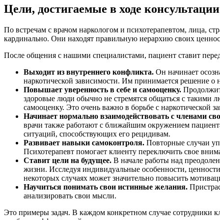
Цели, достигаемые в ходе консультации
По встречам с врачом наркологом и психотерапевтом, лица, с
кардинально. Они находят правильную иерархию своих ценност
После общения с нашими специалистами, пациент ставит перед
Выходит из внутреннего конфликта.
Он начинает осозна
наркотической зависимости. Им принимается решение о 
Повышает уверенность в себе и самооценку.
Продолжите
здоровые люди обычно не стремятся общаться с такими л
самооценку. Это очень важно в борьбе с наркотической з
Начинает нормально взаимодействовать с членами сво
врачи также работают с ближайшим окружением пациента
ситуаций, способствующих его рецидивам.
Развивает навыки самоконтроля.
Повторные случаи упо
Психотерапевт помогает клиенту переключить свое вним
Ставит цели на будущее.
В начале работы над преодолен
жизни. Исследуя индивидуальные особенности, ценности 
некоторых случаях может значительно повысить мотива
Научиться понимать свои истинные желания.
Пристрас
анализировать свои мысли.
Это примеры задач. В каждом конкретном случае сотрудники 