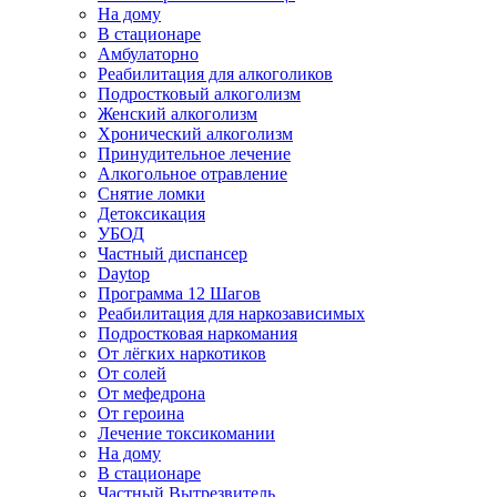
На дому
В стационаре
Амбулаторно
Реабилитация для алкоголиков
Подростковый алкоголизм
Женский алкоголизм
Хронический алкоголизм
Принудительное лечение
Алкогольное отравление
Снятие ломки
Детоксикация
УБОД
Частный диспансер
Daytop
Программа 12 Шагов
Реабилитация для наркозависимых
Подростковая наркомания
От лёгких наркотиков
От солей
От мефедрона
От героина
Лечение токсикомании
На дому
В стационаре
Частный Вытрезвитель