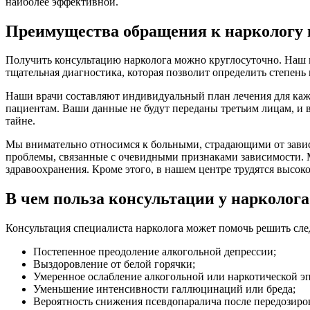
наиболее эффективной.
Преимущества обращения к наркологу 
Получить консультацию нарколога можно круглосуточно. Наш 
тщательная диагностика, которая позволит определить степен
Наши врачи составляют индивидуальный план лечения для каж
пациентам. Ваши данные не будут переданы третьим лицам, и в
тайне.
Мы внимательно относимся к больными, страдающими от завис
проблемы, связанные с очевидными признаками зависимости.
здравоохранения. Кроме этого, в нашем центре трудятся высо
В чем польза консультации у нарколога
Консультация специалиста нарколога может помочь решить сл
Постепенное преодоление алкогольной депрессии;
Выздоровление от белой горячки;
Умеренное ослабление алкогольной или наркотической э
Уменьшение интенсивности галлюцинаций или бреда;
Вероятность снижения псевдопаралича после передозиро