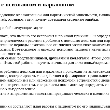
 с психологом и наркологом
традающие от алкогольной или наркотической зависимости, начин
ей, осознают, где и почему совершали серьезные ошибки.
 собой следующие задачи:
вать, что именно его беспокоит и по какой причине. Он определ
неприемлемости решения проблемы с помощью алкоголя или нар
льные периоды алкогольного опьянения заставляют зависимых 
юдьми. Врач-психолог и нарколог помогают пациенту научиться 
ависимостью.
ей семьи, родственниками, друзьями и коллегами.
Чтобы доби
. Цель этой работы - научить значимых для алкоголика/наркома
требления алкоголя или наркотиков происходят из-за невозможн
ание, контролировать свои действия и формировать правильное 
ием алкоголизма или наркомании психологи встречаются с людьм
и интересы клиента, специалисты помогают ему определить сво
цию к выздоровлению.
тие к запрещенным веществам превращает человека в пленника
клиники составляют план работы с пациентом по его индивидуа