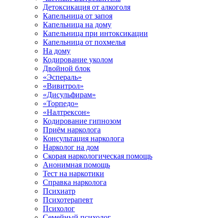
Детоксикация от алкоголя
Капельница от запоя
Капельница на дому
Капельница при интоксикации
Капельница от похмелья
На дому
Кодирование уколом
Двойной блок
«Эспераль»
«Вивитрол»
«Дисульфирам»
«Торпедо»
«Налтрексон»
Кодирование гипнозом
Приём нарколога
Консультация нарколога
Нарколог на дом
Скорая наркологическая помощь
Анонимная помощь
Тест на наркотики
Справка нарколога
Психиатр
Психотерапевт
Психолог
Семейный психолог