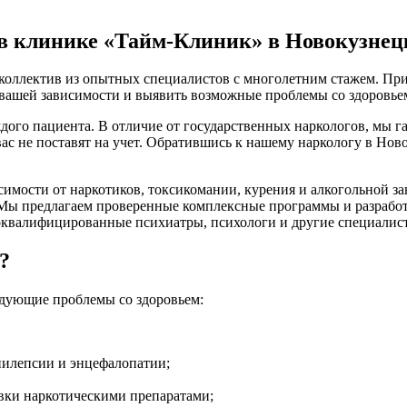
в клинике «Тайм-Клиник» в Новокузнец
коллектив из опытных специалистов с многолетним стажем. При
ь вашей зависимости и выявить возможные проблемы со здоровье
дого пациента. В отличие от государственных наркологов, мы
ас не поставят на учет. Обратившись к нашему наркологу в Нов
имости от наркотиков, токсикомании, курения и алкогольной з
 Мы предлагаем проверенные комплексные программы и разрабо
коквалифицированные психиатры, психологи и другие специалист
?
едующие проблемы со здоровьем:
пилепсии и энцефалопатии;
вки наркотическими препаратами;