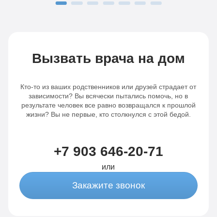
процедура детоксикации. После врач
у
дал все рекомендации: что есть, что
Г
пить, какие лекарства принимать.
в
Огромное спасибо , поставили на ноги.
г
с
Вызвать врача на дом
а
в
Кто-то из ваших родственников или друзей страдает от
зависимости? Вы всячески пытались помочь, но в
результате человек все равно возвращался к прошлой
жизни? Вы не первые, кто столкнулся с этой бедой.
+7 903 646-20-71
или
Закажите звонок