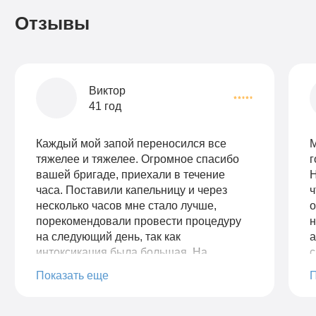
Отзывы
Виктор
41 год
Каждый мой запой переносился все
М
тяжелее и тяжелее. Огромное спасибо
г
вашей бригаде, приехали в течение
Н
часа. Поставили капельницу и через
ч
несколько часов мне стало лучше,
о
порекомендовали провести процедуру
н
на следующий день, так как
а
интоксикация была большая. На
с
следующий день мне позвонили и
д
Показать еще
уточнили мое состояние, подтвердили
С
время выезда. Бригада также приехала
п
быстро. Снова была проведена
п