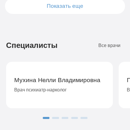
Показать еще
Подробнее
Подробнее
Подробнее
Подробнее
Подробнее
Подробнее
Подробнее
Подробнее
Заказать
Заказать
Заказать
Заказать
Заказать
Заказать
Заказать
Заказать
Специалисты
Все врачи
Мухина Нелли Владимировна
Врач психиатр-нарколог
В