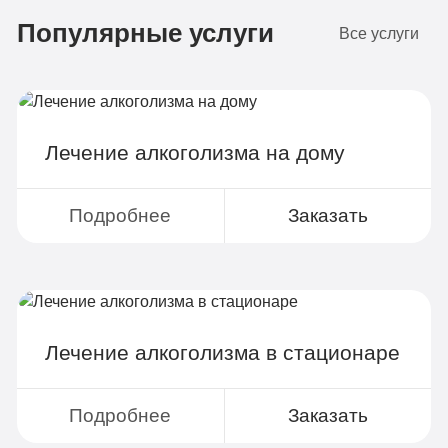
Популярные услуги
4-х местная комната
2
Все услуги
Диагностика
Групповая терапия
Детоксикация
Лечение алкоголизма на дому
Круглосуточное наблюдение
Поддержка родственников
Подробнее
Заказать
4-х разовое питание
Больничный лист
Лечение алкоголизма в стационаре
Записаться
Подробнее
Заказать