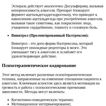
Эспераль действует аналогично Дисульфираму, вызывая
непереносимость алкоголя. Препарат блокирует
фермент ацетальдегиддегидрогеназу, что приводит к
накоплению ацетальдегида при употреблении алкоголя,
вызывая такие симптомы, как покраснение лица,
учащенное сердцебиение, тошноту и головную боль.
Вивитрол (Пролонгированный Налтрексон):
Вивитрол - это депо-форма Налтрексона, который
блокирует опиоидные рецепторы в мозге. Это
уменьшает тягу к алкоголю и ослабляет его
удовлетворяющее действие.
Психотерапевтическое кодирование
Этот метод включает различные психотерапевтические
техники, направленные на изменение отношения пациента к
алкоголю. Ключевым аспектом здесь является мотивация на
трезвость и работа с психологическими причинами
зависимости. Методы могут включать:
Когнитивно-поведенческую терапию;
Мотивационное интервьюирование;