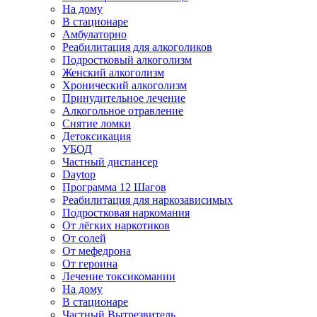
На дому
В стационаре
Амбулаторно
Реабилитация для алкоголиков
Подростковый алкоголизм
Женский алкоголизм
Хронический алкоголизм
Принудительное лечение
Алкогольное отравление
Снятие ломки
Детоксикация
УБОД
Частный диспансер
Daytop
Программа 12 Шагов
Реабилитация для наркозависимых
Подростковая наркомания
От лёгких наркотиков
От солей
От мефедрона
От героина
Лечение токсикомании
На дому
В стационаре
Частный Вытрезвитель