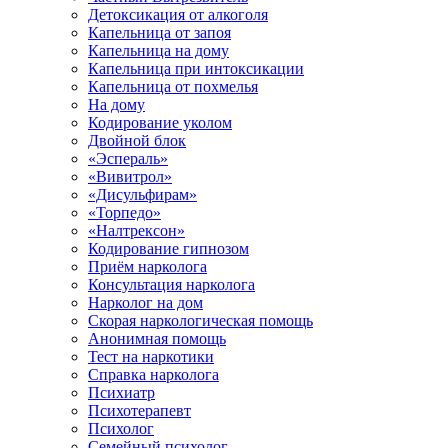
Детоксикация от алкоголя
Капельница от запоя
Капельница на дому
Капельница при интоксикации
Капельница от похмелья
На дому
Кодирование уколом
Двойной блок
«Эспераль»
«Вивитрол»
«Дисульфирам»
«Торпедо»
«Налтрексон»
Кодирование гипнозом
Приём нарколога
Консультация нарколога
Нарколог на дом
Скорая наркологическая помощь
Анонимная помощь
Тест на наркотики
Справка нарколога
Психиатр
Психотерапевт
Психолог
Семейный психолог