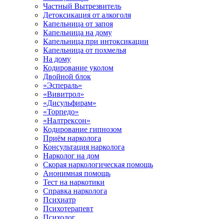
Частный Вытрезвитель
Детоксикация от алкоголя
Капельница от запоя
Капельница на дому
Капельница при интоксикации
Капельница от похмелья
На дому
Кодирование уколом
Двойной блок
«Эспераль»
«Вивитрол»
«Дисульфирам»
«Торпедо»
«Налтрексон»
Кодирование гипнозом
Приём нарколога
Консультация нарколога
Нарколог на дом
Скорая наркологическая помощь
Анонимная помощь
Тест на наркотики
Справка нарколога
Психиатр
Психотерапевт
Психолог