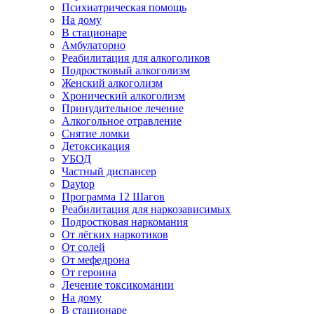
Психиатрическая помощь
На дому
В стационаре
Амбулаторно
Реабилитация для алкоголиков
Подростковый алкоголизм
Женский алкоголизм
Хронический алкоголизм
Принудительное лечение
Алкогольное отравление
Снятие ломки
Детоксикация
УБОД
Частный диспансер
Daytop
Программа 12 Шагов
Реабилитация для наркозависимых
Подростковая наркомания
От лёгких наркотиков
От солей
От мефедрона
От героина
Лечение токсикомании
На дому
В стационаре