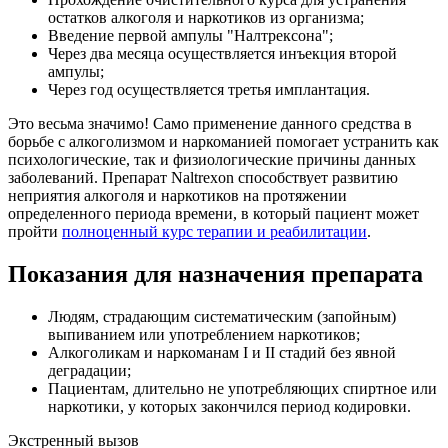
остатков алкоголя и наркотиков из организма;
Введение первой ампулы "Налтрексона";
Через два месяца осуществляется инъекция второй
ампулы;
Через год осуществляется третья имплантация.
Это весьма значимо! Само применение данного средства в
борьбе с алкоголизмом и наркоманией помогает устранить как
психологические, так и физиологические причины данных
заболеваний. Препарат Naltrexon способствует развитию
неприятия алкоголя и наркотиков на протяжении
определенного периода времени, в который пациент может
пройти
полноценный курс терапии и реабилитации
.
Показания для назначения препарата
Людям, страдающим систематическим (запойным)
выпиванием или употреблением наркотиков;
Алкоголикам и наркоманам I и II стадий без явной
деградации;
Пациентам, длительно не употребляющих спиртное или
наркотики, у которых закончился период кодировки.
Экстренный вызов