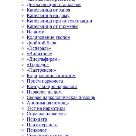
Детоксикация от алкоголя
Капельница от запоя
Капельница на дому
Капельница при интоксикации
Капельница от похмелья
На дому
Кодирование уколом
Двойной блок
«Эспераль»
«Вивитрол»
«Дисульфирам»
«Торпедо»
«Налтрексон»
Кодирование гипнозом
Приём нарколога
Консультация нарколога
Нарколог на дом
Скорая наркологическая помощь
Анонимная помощь
Тест на наркотики
Справка нарколога
Психиатр
Психотерапевт
Психолог
Семейный психолог