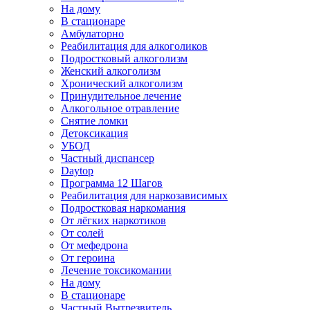
На дому
В стационаре
Амбулаторно
Реабилитация для алкоголиков
Подростковый алкоголизм
Женский алкоголизм
Хронический алкоголизм
Принудительное лечение
Алкогольное отравление
Снятие ломки
Детоксикация
УБОД
Частный диспансер
Daytop
Программа 12 Шагов
Реабилитация для наркозависимых
Подростковая наркомания
От лёгких наркотиков
От солей
От мефедрона
От героина
Лечение токсикомании
На дому
В стационаре
Частный Вытрезвитель