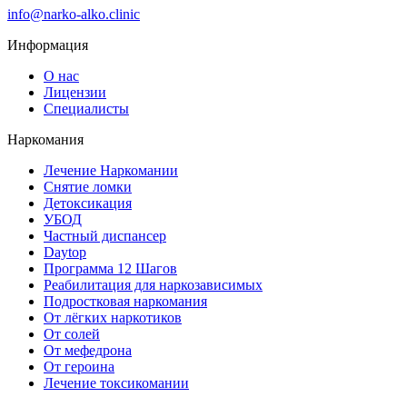
info@narko-alko.clinic
Информация
О нас
Лицензии
Специалисты
Наркомания
Лечение Наркомании
Снятие ломки
Детоксикация
УБОД
Частный диспансер
Daytop
Программа 12 Шагов
Реабилитация для наркозависимых
Подростковая наркомания
От лёгких наркотиков
От солей
От мефедрона
От героина
Лечение токсикомании