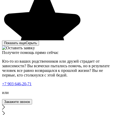
Показать еще
Скрыть
Получите помощь прямо сейчас
Кто-то из ваших родственников или друзей страдает от
зависимости? Вы всячески пытались помочь, но в результате
человек все равно возвращался к прошлой жизни? Вы не
первые, кто столкнулся с этой бедой.
Мы с супругой решили сделать кодирование от
+7 903 646-20-71
алкоголя. Много какие сайты обзванивали,
интересовались ценами, узнавали методы кодирования.
или
Выбор пал на Тайм-Клиник. Позвонили, записались. В
день кодирования нам позвонили и уточнили о времени
Закажите звонок
приезда. Приехав к вам, мы получили
профессиональную консультацию о методах
кодирования. Кодирование было подобрано