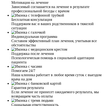
Мотивация на лечение
Зависимый соглашается на лечение в результате
профессиональной беседы с врачом
Я давно хотела закодироваться от алкоголя, но что-то
останавливало меня. Смущение, стыд ехать в клинику и
Бесплатная консультация
признавать, что я алкоголичка. Позвонив вам и узнав,
Поддержим вас и ваших родственников в тяжелой
что это все анонимно и можно вызвать врача и сделать
ситуации
кодирование на дому, я тут же согласилась. Врач
приехал, мы с ним ещё раз обсудили, выбрали метод
Индивидуальная программа
кодирования. Врач сделал процедуру, дал рекомендации.
Составим эффективный план лечения, учитывая все
Я очень довольна результатом. Срок кодирования уже
обстоятельства
истек два месяца назад, но желания выпить у меня так и
нет. Не знаю, может, это ещё так разговор с врачом на
Поддержка после лечения
меня повлиял. Уж очень хороший и отзывчивый доктор.
Психологическая помощь в социальной адаптации
пациента
Помогаем 24/7
Наша клиника работает в любое время суток с выездом
Муж как-то кодировался уже, но ему не помогло. Теперь
врача на дом
он скептически смотрел на такого рода процедуру.
Очередной его запой закончился дебошем в магазине,
Гарантия результата
уехал на 15 суток, дали штраф за разбитую витрину. Я в
Если лечение не принесет ожидаемого результата, мы
декрете и помощи в финансах нет. Приехав домой, я
возвращаем часть оплаты
уговорила его хотя бы позвонить и узнать о методах
кодирования. Я слышала его разговор с вашим
Социальная ответственность