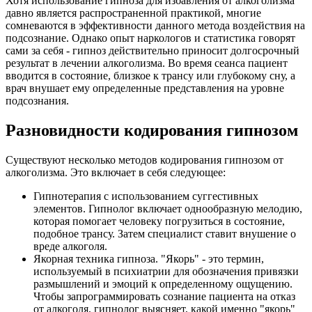
Хотя использование гипноза для избавления от алкоголизма
давно является распространенной практикой, многие
сомневаются в эффективности данного метода воздействия на
подсознание. Однако опыт наркологов и статистика говорят
сами за себя - гипноз действительно приносит долгосрочный
результат в лечении алкоголизма. Во время сеанса пациент
вводится в состояние, близкое к трансу или глубокому сну, а
врач внушает ему определенные представления на уровне
подсознания.
Разновидности кодирования гипнозом
Существуют несколько методов кодирования гипнозом от
алкоголизма. Это включает в себя следующее:
Гипнотерапия с использованием суггестивных
элементов. Гипнолог включает однообразную мелодию,
которая помогает человеку погрузиться в состояние,
подобное трансу. Затем специалист ставит внушение о
вреде алкоголя.
Якорная техника гипноза. "Якорь" - это термин,
используемый в психиатрии для обозначения привязки
размышлений и эмоций к определенному ощущению.
Чтобы запрограммировать сознание пациента на отказ
от алкоголя, гипнолог выясняет, какой именно "якорь"