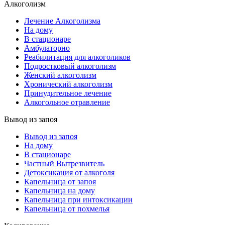
Алкоголизм
Лечение Алкоголизма
На дому
В стационаре
Амбулаторно
Реабилитация для алкоголиков
Подростковый алкоголизм
Женский алкоголизм
Хронический алкоголизм
Принудительное лечение
Алкогольное отравление
Вывод из запоя
Вывод из запоя
На дому
В стационаре
Частный Вытрезвитель
Детоксикация от алкоголя
Капельница от запоя
Капельница на дому
Капельница при интоксикации
Капельница от похмелья