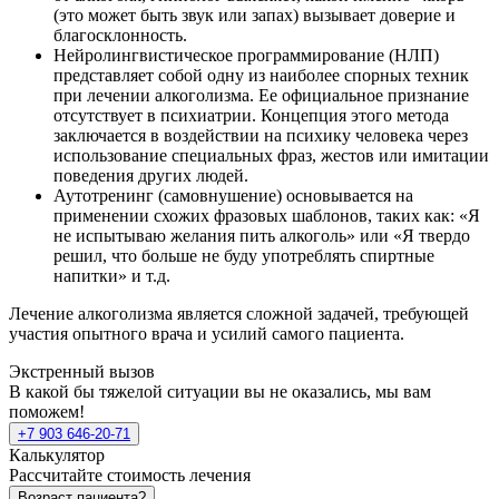
(это может быть звук или запах) вызывает доверие и
благосклонность.
Нейролингвистическое программирование (НЛП)
представляет собой одну из наиболее спорных техник
при лечении алкоголизма. Ее официальное признание
отсутствует в психиатрии. Концепция этого метода
заключается в воздействии на психику человека через
использование специальных фраз, жестов или имитации
поведения других людей.
Аутотренинг (самовнушение) основывается на
применении схожих фразовых шаблонов, таких как: «Я
не испытываю желания пить алкоголь» или «Я твердо
решил, что больше не буду употреблять спиртные
напитки» и т.д.
Лечение алкоголизма является сложной задачей, требующей
участия опытного врача и усилий самого пациента.
Экстренный вызов
В какой бы тяжелой ситуации вы не оказались, мы вам
поможем!
+7 903 646-20-71
Калькулятор
Рассчитайте стоимость лечения
Возраст пациента?