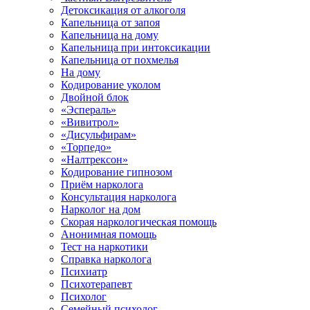
Детоксикация от алкоголя
Капельница от запоя
Капельница на дому
Капельница при интоксикации
Капельница от похмелья
На дому
Кодирование уколом
Двойной блок
«Эспераль»
«Вивитрол»
«Дисульфирам»
«Торпедо»
«Налтрексон»
Кодирование гипнозом
Приём нарколога
Консультация нарколога
Нарколог на дом
Скорая наркологическая помощь
Анонимная помощь
Тест на наркотики
Справка нарколога
Психиатр
Психотерапевт
Психолог
Семейный психолог