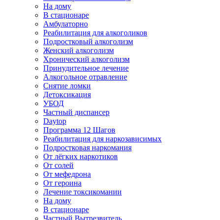
На дому
В стационаре
Амбулаторно
Реабилитация для алкоголиков
Подростковый алкоголизм
Женский алкоголизм
Хронический алкоголизм
Принудительное лечение
Алкогольное отравление
Снятие ломки
Детоксикация
УБОД
Частный диспансер
Daytop
Программа 12 Шагов
Реабилитация для наркозависимых
Подростковая наркомания
От лёгких наркотиков
От солей
От мефедрона
От героина
Лечение токсикомании
На дому
В стационаре
Частный Вытрезвитель