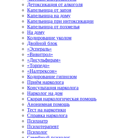
Детоксикация от алкоголя
Капельница от запоя
Капельница на дому
Капельница при интоксикации
Капельница от похмелья
На дому
Кодирование уколом
Двойной блок
«Эспераль»
«Вивитрол»
«Дисульфирам»
«Торпедо»
«Налтрексон»
Кодирование гипнозом
Приём нарколога
Консультация нарколога
Нарколог на дом
Скорая наркологическая помощь
Анонимная помощь
Тест на наркотики
Справка нарколога
Психиатр
Психотерапевт
Психолог
Семейный психолог