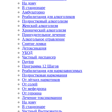
На дому
В стационаре
Амбулаторно
Реабилитация для алкоголиков
Подростковый алкоголизм
Женский алкоголизм
Хронический алкоголизм
Принудительное лечение
Алкогольное отравление
Снятие ломки
Детоксикация
УБОД
Частный диспансер
Daytop
Программа 12 Шагов
Реабилитация для наркозависимых
Подростковая наркомания
От лёгких наркотиков
От солей
От мефедрона
От героина
Лечение токсикомании
На дому
В стационаре
Частный Вытрезвитель